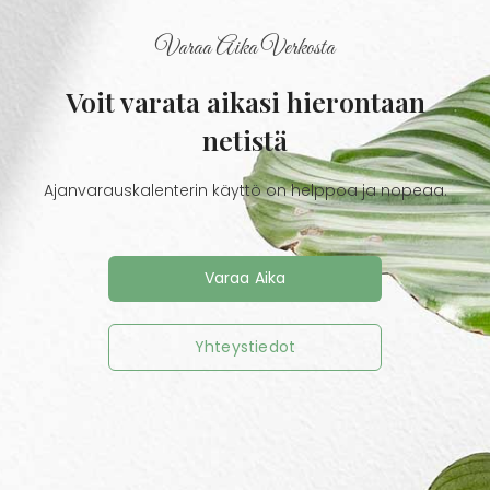
Varaa Aika Verkosta
Voit varata aikasi hierontaan
netistä
Ajanvarauskalenterin käyttö on helppoa ja nopeaa.
Varaa Aika
Yhteystiedot