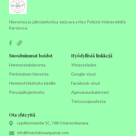
Hierontaa ja jalkojenhoitoa tarjoava yritys Pohjois-Heinävedellä
Karviossa.
Suosituimmat hoidot
Hyödyllisiä linkkejä
Hermoratahieronta
Yhteystiedot
Perinteinen hieronta
Google-sivut
Hemmotteluhoito käsille
Facebook-sivut
Perusjalkojenhoito
Ajanvarauskalenteri
Tietosuojaseloste
Ota yhteyttä
Lepikkomäentie 5C, 79810 Karvionkanava
info@hoitolakissanpaivat.com