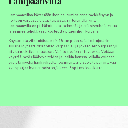
Lampaanvilla
Lampaanvillaa käytetään ihon hautumien ennaltaehkäisyyn ja
hoitoon varvasväleissä, taipeissa, rintojen alla yms.
Lampaanvilla on pitkäkuituista, pehmeää ja erikoispuhdistettua
ja se imee tehokkaasti kosteutta pitäen ihon kuivana.
Käyttö: ota villakuidista noin 15 cm pitkä suilake. Pujottele
suilake löyhästi joka toisen varpaan ali ja jokatoisen varpaan yli
siis kahdeksikon muotoon. Vaihto peujen yhteydessä. Voidaan
käyttää myös lääkevoiteiden ja -talkin kanssa. Villalla voidaan
suojata niveliä hankaukselta, pehmentää ja suojata parantuvaa
kynsipatjaa kynnenpoiston jälkeen. Sopii myös askarteuun.